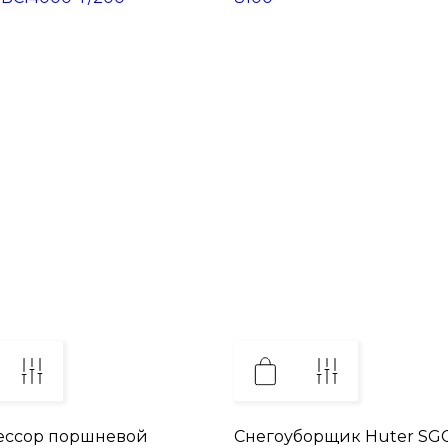
ессор поршневой
Снегоуборщик Huter SG