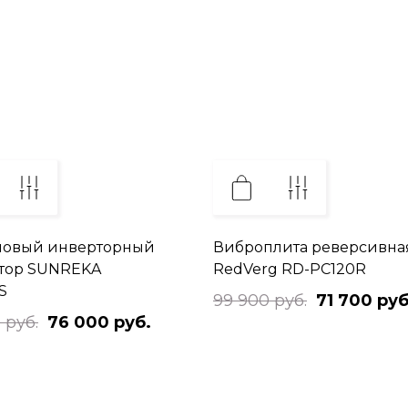
новый инверторный
Виброплита реверсивна
тор SUNREKA
RedVerg RD-PC120R
S
99 900 руб.
71 700 руб
 руб.
76 000 руб.