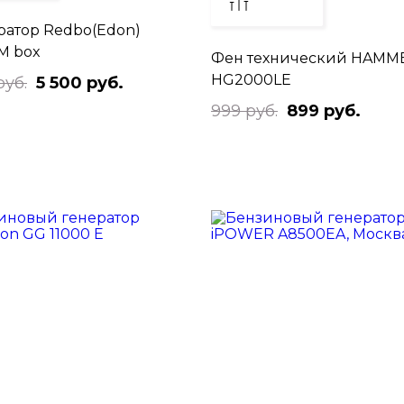
атор Redbo(Edon)
 M box
Фен технический HAMM
HG2000LE
руб.
5 500 руб.
999 руб.
899 руб.