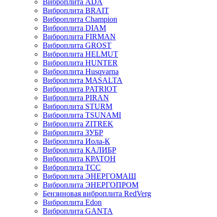
Виброплита ADA
Виброплита BRAIT
Виброплита Champion
Виброплита DIAM
Виброплита FIRMAN
Виброплита GROST
Виброплита HELMUT
Виброплита HUNTER
Виброплита Husqvarna
Виброплита MASALTA
Виброплита PATRIOT
Виброплита PIRAN
Виброплита STURM
Виброплита TSUNAMI
Виброплита ZITREK
Виброплита ЗУБР
Виброплита Иола-К
Виброплита КАЛИБР
Виброплита КРАТОН
Виброплита ТСС
Виброплита ЭНЕРГОМАШ
Виброплита ЭНЕРГОПРОМ
Бензиновая виброплита RedVerg
Виброплита Edon
Виброплита GANTA