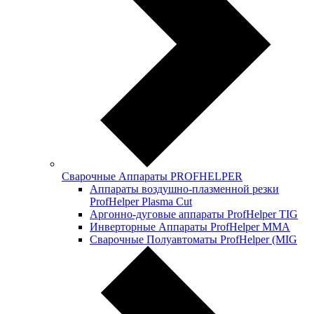
Сварочные Аппараты PROFНELPER
Аппараты воздушно-плазменной резки
ProfHelper Plasma Cut
Аргонно-дуговые аппараты ProfHelper TIG
Инверторные Аппараты ProfНelper ММА
Сварочные Полуавтоматы ProfHelper (MIG