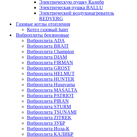
Электрическую пушку Калибр
Электрическая пушка BALLU
Электрический воздухонагреватель
REDVERG
Газовые котлы отопления
Котел газовый haier
Виброплиты бензиновые
Виброплита ADA
Виброплита BRAIT
Виброплита Champion
Виброплита DIAM
Виброплита FIRMAN
Виброплита GROST
Виброплита HELMUT
Виброплита HUNTER
Виброплита Husqvarna
Виброплита MASALTA
Виброплита PATRIOT
Виброплита PIRAN
Виброплита STURM
Виброплита TSUNAMI
Виброплита ZITREK
Виброплита ЗУБР
Виброплита Иола-К
Виброплита КАЛИБР