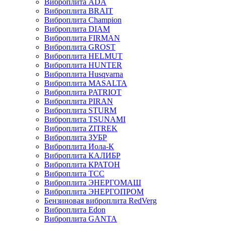
Виброплита ADA
Виброплита BRAIT
Виброплита Champion
Виброплита DIAM
Виброплита FIRMAN
Виброплита GROST
Виброплита HELMUT
Виброплита HUNTER
Виброплита Husqvarna
Виброплита MASALTA
Виброплита PATRIOT
Виброплита PIRAN
Виброплита STURM
Виброплита TSUNAMI
Виброплита ZITREK
Виброплита ЗУБР
Виброплита Иола-К
Виброплита КАЛИБР
Виброплита КРАТОН
Виброплита ТСС
Виброплита ЭНЕРГОМАШ
Виброплита ЭНЕРГОПРОМ
Бензиновая виброплита RedVerg
Виброплита Edon
Виброплита GANTA