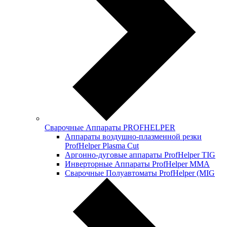
Сварочные Аппараты PROFНELPER
Аппараты воздушно-плазменной резки
ProfHelper Plasma Cut
Аргонно-дуговые аппараты ProfHelper TIG
Инверторные Аппараты ProfНelper ММА
Сварочные Полуавтоматы ProfHelper (MIG