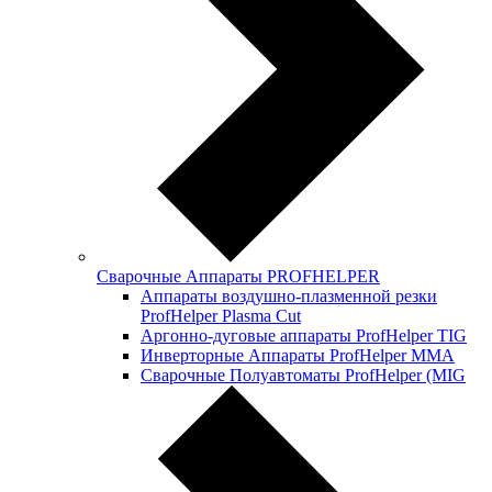
Сварочные Аппараты PROFНELPER
Аппараты воздушно-плазменной резки
ProfHelper Plasma Cut
Аргонно-дуговые аппараты ProfHelper TIG
Инверторные Аппараты ProfНelper ММА
Сварочные Полуавтоматы ProfHelper (MIG