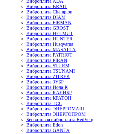
Виброплита ADA
Виброплита BRAIT
Виброплита Champion
Виброплита DIAM
Виброплита FIRMAN
Виброплита GROST
Виброплита HELMUT
Виброплита HUNTER
Виброплита Husqvarna
Виброплита MASALTA
Виброплита PATRIOT
Виброплита PIRAN
Виброплита STURM
Виброплита TSUNAMI
Виброплита ZITREK
Виброплита ЗУБР
Виброплита Иола-К
Виброплита КАЛИБР
Виброплита КРАТОН
Виброплита ТСС
Виброплита ЭНЕРГОМАШ
Виброплита ЭНЕРГОПРОМ
Бензиновая виброплита RedVerg
Виброплита Edon
Виброплита GANTA