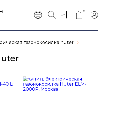
0
ТЫ
рическая газонокосилка huter
uter