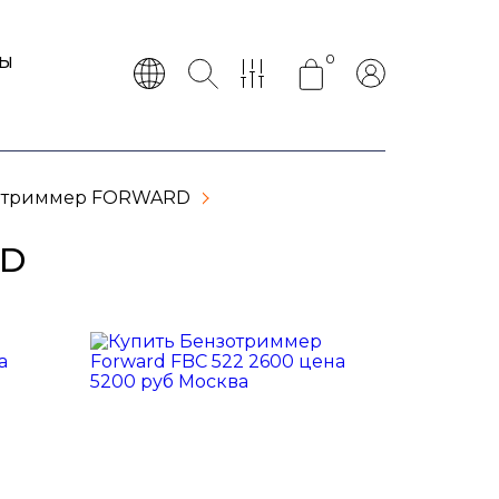
0
ТЫ
 триммер FORWARD
RD