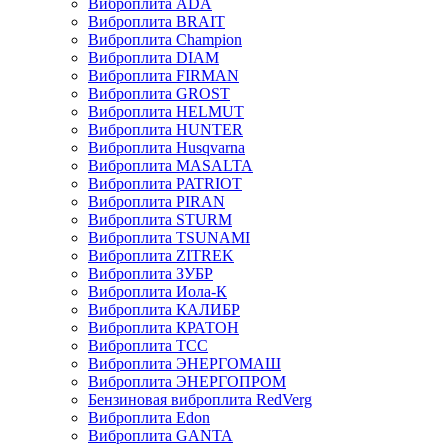
Виброплита ADA
Виброплита BRAIT
Виброплита Champion
Виброплита DIAM
Виброплита FIRMAN
Виброплита GROST
Виброплита HELMUT
Виброплита HUNTER
Виброплита Husqvarna
Виброплита MASALTA
Виброплита PATRIOT
Виброплита PIRAN
Виброплита STURM
Виброплита TSUNAMI
Виброплита ZITREK
Виброплита ЗУБР
Виброплита Иола-К
Виброплита КАЛИБР
Виброплита КРАТОН
Виброплита ТСС
Виброплита ЭНЕРГОМАШ
Виброплита ЭНЕРГОПРОМ
Бензиновая виброплита RedVerg
Виброплита Edon
Виброплита GANTA