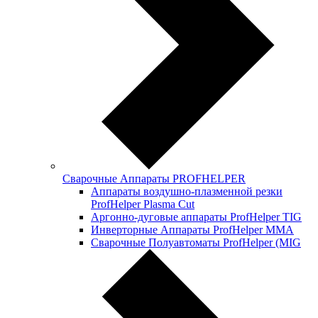
Сварочные Аппараты PROFНELPER
Аппараты воздушно-плазменной резки
ProfHelper Plasma Cut
Аргонно-дуговые аппараты ProfHelper TIG
Инверторные Аппараты ProfНelper ММА
Сварочные Полуавтоматы ProfHelper (MIG