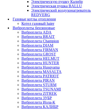
Электрическую пушку Калибр
Электрическая пушка BALLU
Электрический воздухонагреватель
REDVERG
Газовые котлы отопления
Котел газовый haier
Виброплиты бензиновые
Виброплита ADA
Виброплита BRAIT
Виброплита Champion
Виброплита DIAM
Виброплита FIRMAN
Виброплита GROST
Виброплита HELMUT
Виброплита HUNTER
Виброплита Husqvarna
Виброплита MASALTA
Виброплита PATRIOT
Виброплита PIRAN
Виброплита STURM
Виброплита TSUNAMI
Виброплита ZITREK
Виброплита ЗУБР
Виброплита Иола-К
Виброплита КАЛИБР