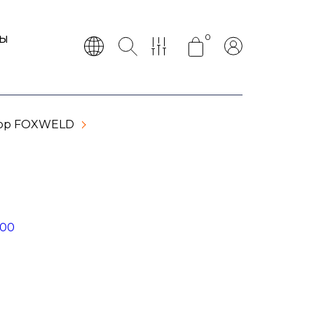
0
ТЫ
ор FOXWELD