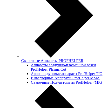
Сварочные Аппараты PROFНELPER
Аппараты воздушно-плазменной резки
ProfHelper Plasma Cut
Аргонно-дуговые аппараты ProfHelper TIG
Инверторные Аппараты ProfНelper ММА
Сварочные Полуавтоматы ProfHelper (MIG