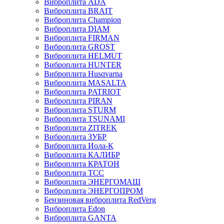
Виброплита ADA
Виброплита BRAIT
Виброплита Champion
Виброплита DIAM
Виброплита FIRMAN
Виброплита GROST
Виброплита HELMUT
Виброплита HUNTER
Виброплита Husqvarna
Виброплита MASALTA
Виброплита PATRIOT
Виброплита PIRAN
Виброплита STURM
Виброплита TSUNAMI
Виброплита ZITREK
Виброплита ЗУБР
Виброплита Иола-К
Виброплита КАЛИБР
Виброплита КРАТОН
Виброплита ТСС
Виброплита ЭНЕРГОМАШ
Виброплита ЭНЕРГОПРОМ
Бензиновая виброплита RedVerg
Виброплита Edon
Виброплита GANTA