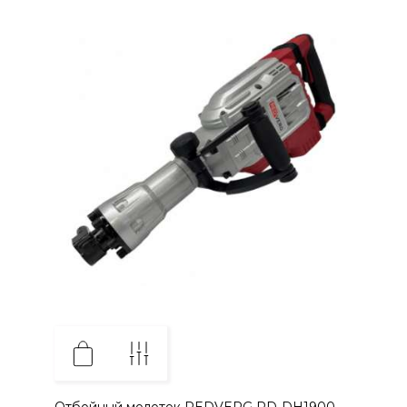
Отбойный молоток REDVERG RD-DH1900