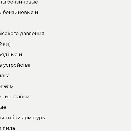
пы бензиновые
ы бензиновые и
ысокого давления
йки)
рядные и
 устройства
илка
итель
ьные станки
ные
ля гибки арматуры
я пила