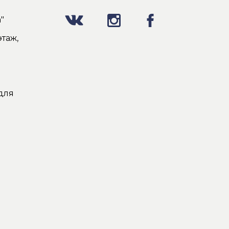
"
таж,
для