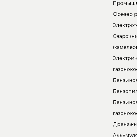
Промышл
Фрезер р
Электро
Сварочн
(хамелео
Электрич
газоноко
Бензино
Бензопи
Бензино
газоноко
Дренажн
Аккумуля