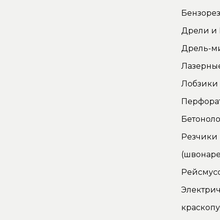
Бензорез
Дрели и
Дрель-м
Лазерны
Лобзики
Перфора
Бетонол
Резчики
(швонаре
Рейсмус
Электри
краскопу