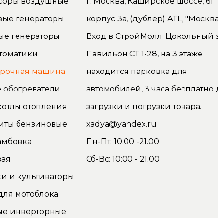
соры воздушные
г. Москва, Каширское шоссе, 61
вые генераторы
корпус 3а, (дублер) АТЦ "Москва
ые генераторы
Вход в СтройМолл, Цокольный э
томатики
Павильон СТ 1-28, на 3 этаже
орочная машина
находится парковка для
 обогреватели
автомобилей, 3 часа бесплатно 
котлы отопления
загрузки и погрузки товара.
иты бензиновые
xadya@yandex.ru
амбовка
Пн-Пт: 10.00 -21.00
вая
Сб-Вс: 10:00 - 21.00
и и культиваторы
для мотоблока
ые инверторные