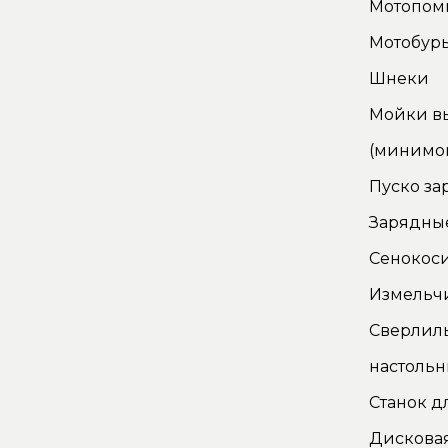
Мотопом
Мотобур
Шнеки
Мойки в
(минимо
Пуско за
Зарядные
Сенокос
Измельч
Сверлил
настоль
Станок д
Дискова