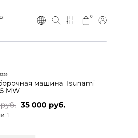
0
ТЫ
2229
борочная машина Tsunami
55 MW
 руб.
35 000 руб.
ии:
1