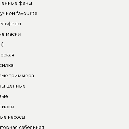
енные фены
учной favourite
тельферы
ые маски
н)
еская
силка
вые триммера
лы цепные
вые
силки
ые насосы
торная сабельная