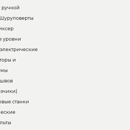
 ручной
 Шуруповерты
иксер
е уровни
 электрические
торы и
омы
 швов
зчики)
овые станки
ческие
льты