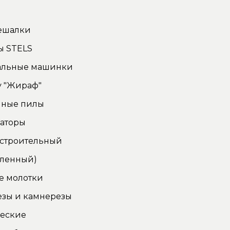
ы
ешалки
ы STELS
льные машинки
у "Жираф"
чные пилы
аторы
 строительный
ленный)
е молотки
езы и камнерезы
ческие