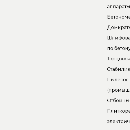
аппарат
Бетоном
Домкрат
Шлифова
по бетон
Торцово
Стабилиз
Пылесос
(промыш
Отбойны
Плиткор
электри