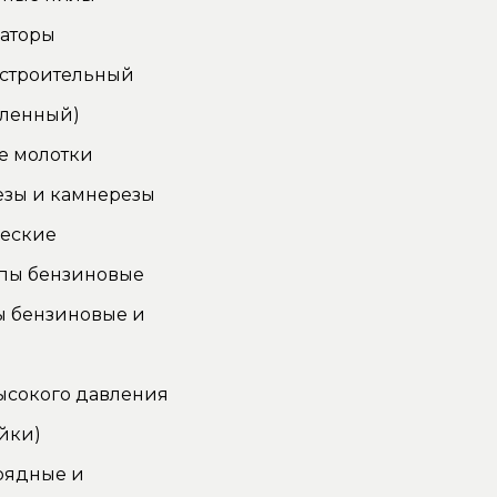
аторы
 строительный
ленный)
е молотки
езы и камнерезы
ческие
пы бензиновые
ы бензиновые и
ысокого давления
йки)
рядные и