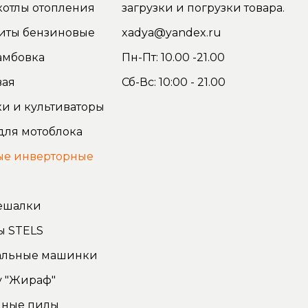
котлы отопления
загрузки и погрузки товара.
иты бензиновые
xadya@yandex.ru
амбовка
Пн-Пт: 10.00 -21.00
вая
Сб-Вс: 10:00 - 21.00
и и культиваторы
для мотоблока
ые инверторные
ы
ешалки
ы STELS
льные машинки
у "Жираф"
чные пилы