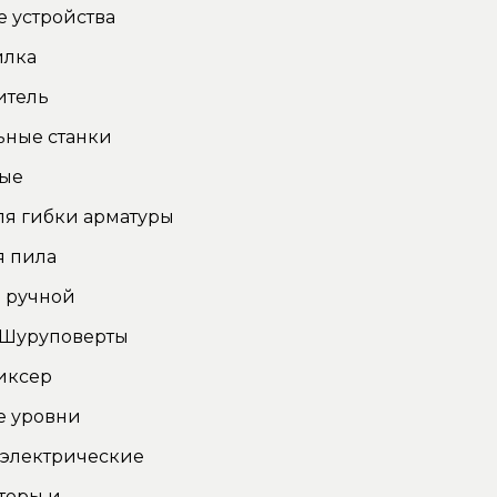
 устройства
илка
итель
ьные станки
ные
ля гибки арматуры
я пила
 ручной
 Шуруповерты
иксер
е уровни
 электрические
торы и