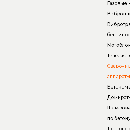
Газовые 
Вибропл
Вибротр
бензино
Мотоблок
Тележка 
Сварочн
аппарат
Бетоном
Домкрат
Шлифова
по бетон
Торцово