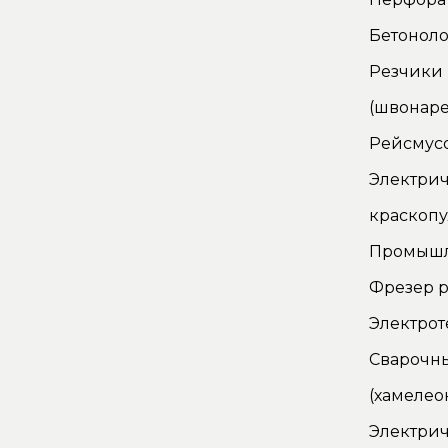
Бетонол
Резчики
(швонаре
Рейсмус
Электри
краскопу
Промышл
Фрезер р
Электро
Сварочн
(хамелео
Электрич