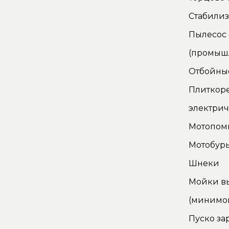
Стабилиз
Пылесос
(промыш
Отбойны
Плиткор
электри
Мотопом
Мотобур
Шнеки
Мойки в
(минимо
Пуско за