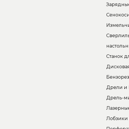
Зарядные
Сенокос
Измельч
Сверлил
настоль
Станок д
Дискова
Бензорез
Дрели и
Дрель-м
Лазерны
Лобзики
Перфора