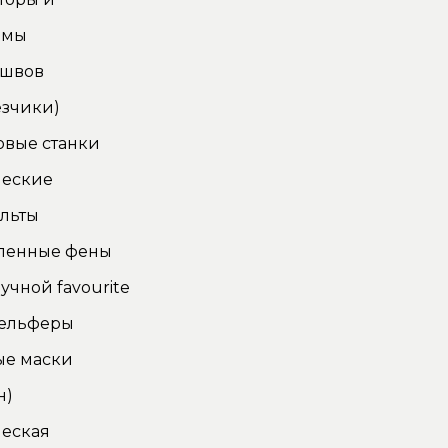
омы
 швов
зчики)
овые станки
ческие
льты
енные фены
учной favourite
тельферы
ые маски
н)
еская