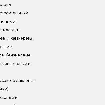
аторы
 строительный
ленный)
е молотки
езы и камнерезы
ческие
пы бензиновые
ы бензиновые и
ысокого давления
йки)
рядные и