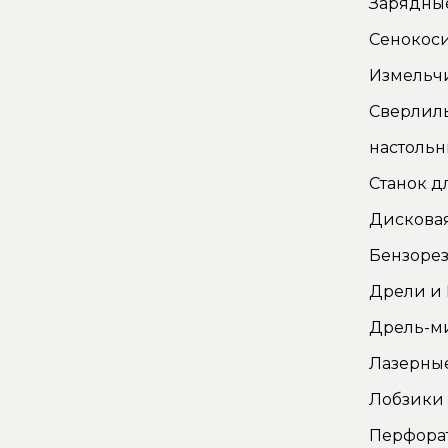
Зарядные
Сенокос
Измельч
Сверлил
настоль
Станок д
Дискова
Бензорез
Дрели и
Дрель-м
Лазерны
Лобзики
Перфора