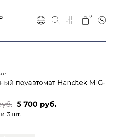
0
ТЫ
5669
ный поуавтомат Handtek MIG-
руб.
5 700 руб.
ии:
3 шт.