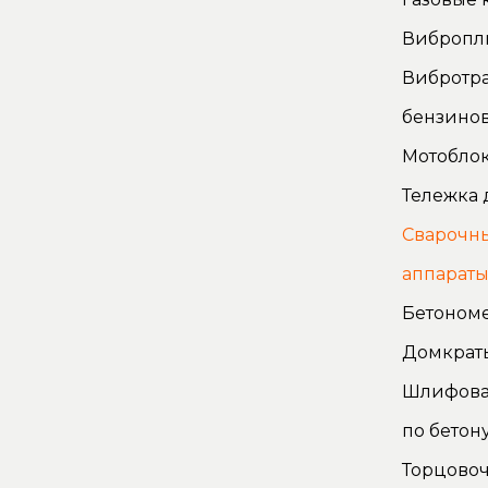
Вибропл
Вибротр
бензино
Мотоблок
Тележка 
Сварочн
аппарат
Бетоном
Домкрат
Шлифова
по бетон
Торцово