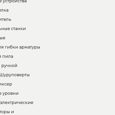
 устройства
илка
итель
ьные станки
ные
ля гибки арматуры
я пила
 ручной
 Шуруповерты
иксер
е уровни
 электрические
торы и