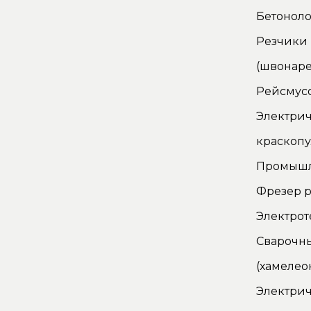
Бетонол
Резчики
(швонаре
Рейсмус
Электри
краскопу
Промышл
Фрезер р
Электро
Сварочн
(хамелео
Электрич