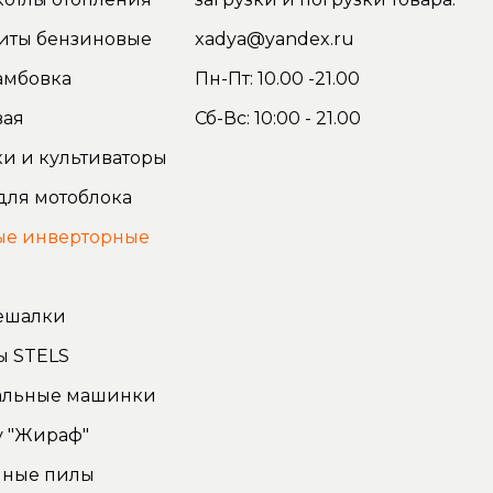
иты бензиновые
xadya@yandex.ru
амбовка
Пн-Пт: 10.00 -21.00
вая
Сб-Вс: 10:00 - 21.00
и и культиваторы
для мотоблока
ые инверторные
ы
ешалки
ы STELS
льные машинки
у "Жираф"
чные пилы