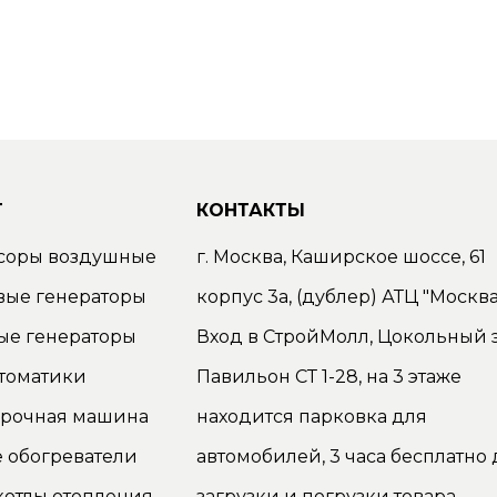
Г
КОНТАКТЫ
соры воздушные
г. Москва, Каширское шоссе, 61
вые генераторы
корпус 3а, (дублер) АТЦ "Москва
ые генераторы
Вход в СтройМолл, Цокольный э
томатики
Павильон СТ 1-28, на 3 этаже
орочная машина
находится парковка для
 обогреватели
автомобилей, 3 часа бесплатно 
котлы отопления
загрузки и погрузки товара.