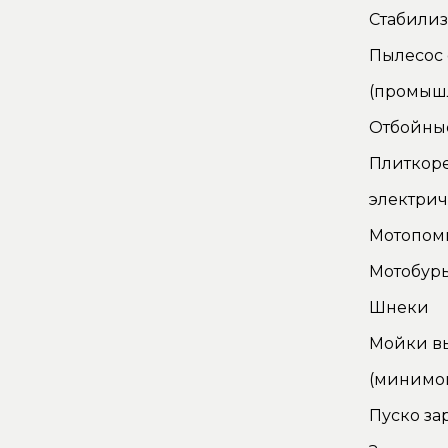
Стабилиз
Пылесос
(промыш
Отбойны
Плиткор
электри
Мотопом
Мотобур
Шнеки
Мойки в
(минимо
Пуско за