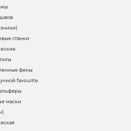
омы
 швов
зчики)
овые станки
ческие
льты
енные фены
учной favourite
тельферы
ые маски
н)
еская