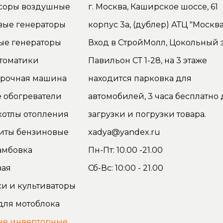
соры воздушные
г. Москва, Каширское шоссе, 61
вые генераторы
корпус 3а, (дублер) АТЦ "Москва
ые генераторы
Вход в СтройМолл, Цокольный э
томатики
Павильон СТ 1-28, на 3 этаже
орочная машина
находится парковка для
 обогреватели
автомобилей, 3 часа бесплатно 
котлы отопления
загрузки и погрузки товара.
иты бензиновые
xadya@yandex.ru
амбовка
Пн-Пт: 10.00 -21.00
вая
Сб-Вс: 10:00 - 21.00
и и культиваторы
для мотоблока
ые инверторные