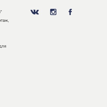
"
таж,
для