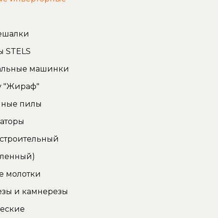
ы
ешалки
ы STELS
льные машинки
у "Жираф"
чные пилы
аторы
 строительный
ленный)
е молотки
езы и камнерезы
ческие