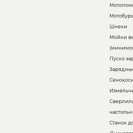
Мотопом
Мотобур
Шнеки
Мойки в
(минимо
Пуско за
Зарядные
Сенокос
Измельч
Сверлил
настоль
Станок д