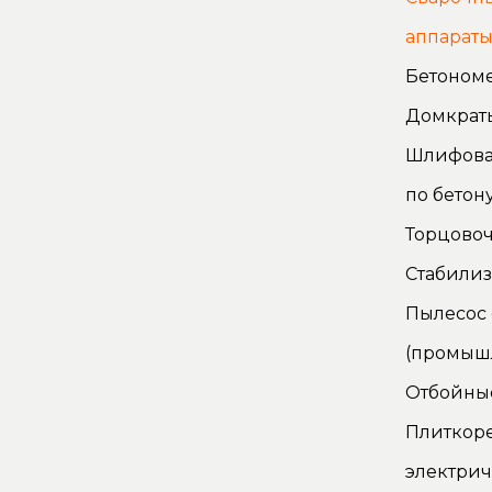
аппарат
Бетоном
Домкрат
Шлифова
по бетон
Торцово
Стабилиз
Пылесос
(промыш
Отбойны
Плиткор
электри