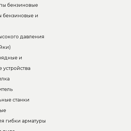
пы бензиновые
ы бензиновые и
ысокого давления
йки)
рядные и
 устройства
илка
итель
ьные станки
ные
ля гибки арматуры