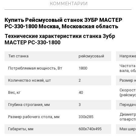
КОММЕНТАРИИ
Купить Рейсмусовый станок ЗУБР МАСТЕР
РС-330-1800 Москва, Московская область
Технические характеристики станка Зубр
МАСТЕР РС-330-1800
Тип станка
рейсмусовый
Напряже
Частота
Потребляемая мощность, Вт
1800
вала, об
Количество ножей, шт
2
Размер 
Скорост
Вес, кг
40
(рейсмус
Глубина строгания, мм
3
Передач
Диаметр
Размер рабочего стола, мм
330х285
отверст
Габариты, мм
600х740х495
Max шир