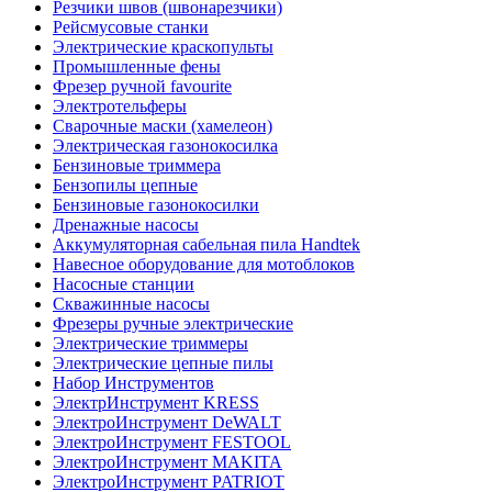
Резчики швов (швонарезчики)
Рейсмусовые станки
Электрические краскопульты
Промышленные фены
Фрезер ручной favourite
Электротельферы
Сварочные маски (хамелеон)
Электрическая газонокосилка
Бензиновые триммера
Бензопилы цепные
Бензиновые газонокосилки
Дренажные насосы
Аккумуляторная сабельная пила Handtek
Навесное оборудование для мотоблоков
Насосные станции
Скважинные насосы
Фрезеры ручные электрические
Электрические триммеры
Электрические цепные пилы
Набор Инструментов
ЭлектрИнструмент KRESS
ЭлектроИнструмент DeWALT
ЭлектроИнструмент FESTOOL
ЭлектроИнструмент MAKITA
ЭлектроИнструмент PATRIOT