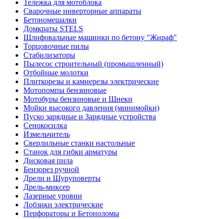
Тележка для мотоблока
Сварочные инверторные аппараты
Бетономешалки
Домкраты STELS
Шлифовальные машинки по бетону "Жираф"
Торцовочные пилы
Стабилизаторы
Пылесос строительный (промышленный)
Отбойные молотки
Плиткорезы и камнерезы электрические
Мотопомпы бензиновые
Мотобуры бензиновые и Шнеки
Мойки высокого давления (минимойки)
Пуско зарядные и Зарядные устройства
Сенокосилка
Измельчитель
Сверлильные станки настольные
Станок для гибки арматуры
Дисковая пила
Бензорез ручной
Дрели и Шуруповерты
Дрель-миксер
Лазерные уровни
Лобзики электрические
Перфораторы и Бетоноломы