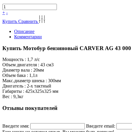
+
-
Купить
Сравнить
Описание
Комментарии
Купить Мотобур бензиновый CARVER AG 43 000 
Мощность : 1,7 л/с
Объем двигателя : 43 см3
Диаметр вала : 20мм
Объем бака : 1,1л
Макс.диаметр шнека : 300мм
Двигатель : 2-х тактный
Габариты : 425х325х325 мм
Вес : 9,3кг
Отзывы покупателей
Введите имя:
Введите email:
Еще никто не оставил отзыв. Вы можете быть первым!