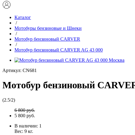
Каталог
/
Мотобуры бензиновые и Шнеки
/
Мотобур бензиновый CARVER
/
Мотобур бензиновый CARVER AG 43 000
Артикул:
CN681
Мотобур бензиновый CARVER
(
2.5
/
2
)
6 800 руб.
5 800 руб.
В наличии:
1
Вес:
9
кг.