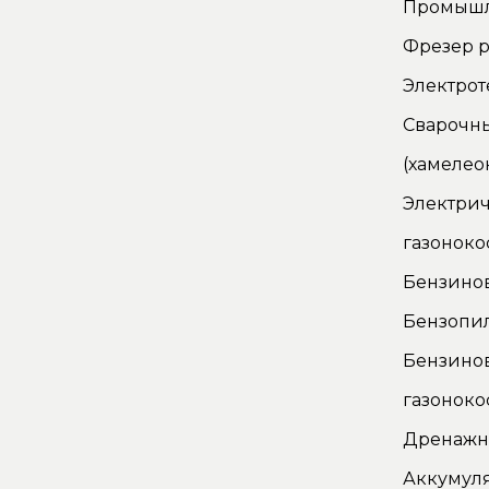
Промышл
Фрезер р
Электро
Сварочн
(хамелео
Электрич
газоноко
Бензино
Бензопи
Бензино
газоноко
Дренажн
Аккумуля