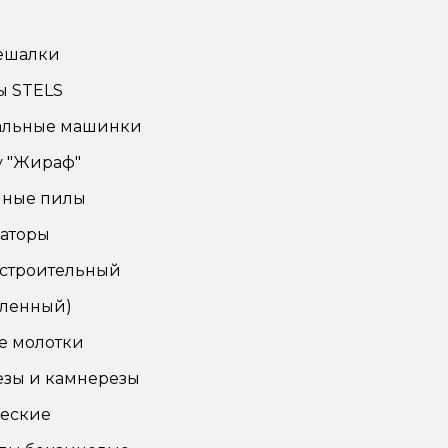
ы
ешалки
ы STELS
льные машинки
у "Жираф"
чные пилы
аторы
 строительный
ленный)
е молотки
езы и камнерезы
ческие