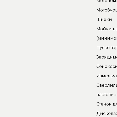
Мотопом
Мотобур
Шнеки
Мойки в
(минимо
Пуско за
Зарядные
Сенокос
Измельч
Сверлил
настоль
Станок д
Дискова