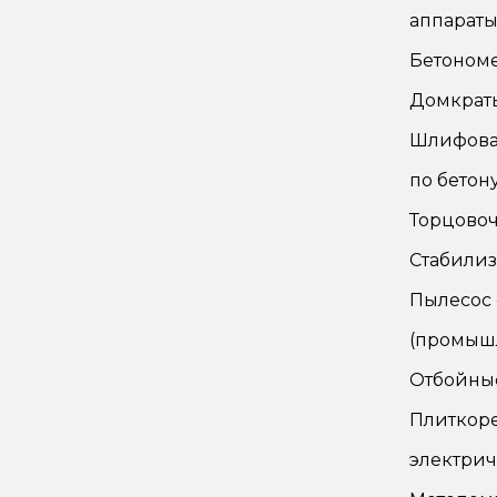
аппарат
Бетоном
Домкрат
Шлифова
по бетон
Торцово
Стабилиз
Пылесос
(промыш
Отбойны
Плиткор
электри