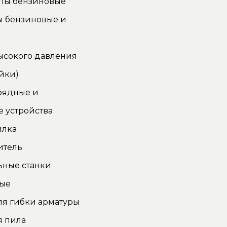
пы бензиновые
ы бензиновые и
ысокого давления
йки)
рядные и
 устройства
илка
итель
ьные станки
ные
ля гибки арматуры
я пила