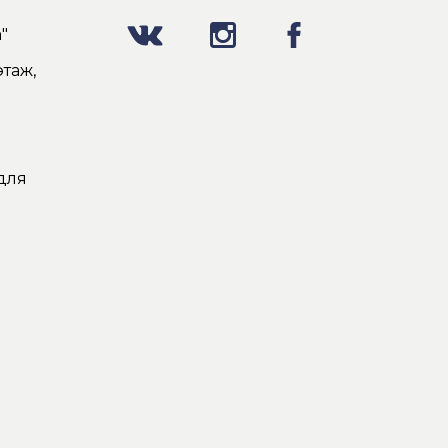
"
таж,
для