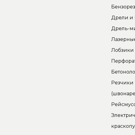
Бензорез
Дрели и
Дрель-м
Лазерны
Лобзики
Перфора
Бетонол
Резчики
(швонаре
Рейсмус
Электри
краскопу