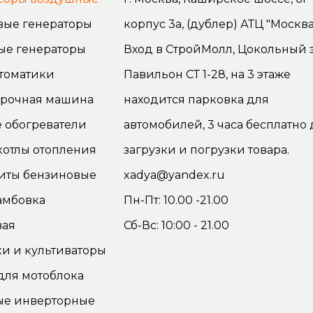
вые генераторы
корпус 3а, (дублер) АТЦ "Москва
ые генераторы
Вход в СтройМолл, Цокольный э
томатики
Павильон СТ 1-28, на 3 этаже
орочная машина
находится парковка для
 обогреватели
автомобилей, 3 часа бесплатно 
котлы отопления
загрузки и погрузки товара.
иты бензиновые
xadya@yandex.ru
амбовка
Пн-Пт: 10.00 -21.00
вая
Сб-Вс: 10:00 - 21.00
и и культиваторы
для мотоблока
ые инверторные