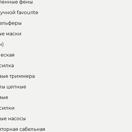
енные фены
учной favourite
тельферы
ые маски
н)
еская
силка
вые триммера
лы цепные
вые
силки
ые насосы
торная сабельная