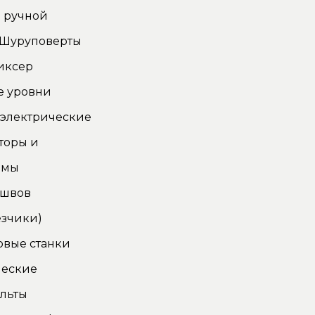
 ручной
 Шуруповерты
иксер
е уровни
 электрические
торы и
омы
 швов
зчики)
овые станки
ческие
льты