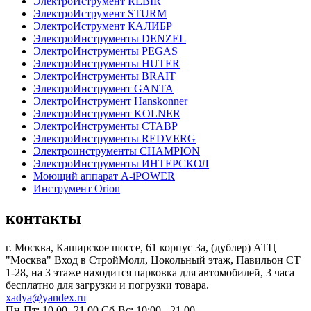
ЭлектроИструмент REBIR
ЭлектроИструмент STURM
ЭлектроИструмент КАЛИБР
ЭлектроИнструменты DENZEL
ЭлектроИнструменты PEGAS
ЭлектроИнструменты HUTER
ЭлектроИнструменты BRAIT
ЭлектроИнструмент GANTA
ЭлектроИнструмент Hanskonner
ЭлектроИнструмент KOLNER
ЭлектроИнструменты СТАВР
ЭлектроИнструменты REDVERG
Электроинструменты CHAMPION
ЭлектроИнструменты ИНТЕРСКОЛ
Моющий аппарат A-iPOWER
Инструмент Orion
контакты
г. Москва, Каширское шоссе, 61 корпус 3а, (дублер) АТЦ
"Москва" Вход в СтройМолл, Цокольный этаж, Павильон СТ
1-28, на 3 этаже находится парковка для автомобилей, 3 часа
бесплатно для загрузки и погрузки товара.
xadya@yandex.ru
Пн-Пт: 10.00 -21.00
Сб-Вс: 10:00 - 21.00