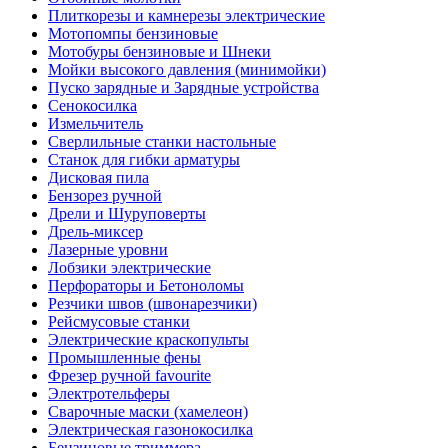
Плиткорезы и камнерезы электрические
Мотопомпы бензиновые
Мотобуры бензиновые и Шнеки
Мойки высокого давления (минимойки)
Пуско зарядные и Зарядные устройства
Сенокосилка
Измельчитель
Сверлильные станки настольные
Станок для гибки арматуры
Дисковая пила
Бензорез ручной
Дрели и Шуруповерты
Дрель-миксер
Лазерные уровни
Лобзики электрические
Перфораторы и Бетоноломы
Резчики швов (швонарезчики)
Рейсмусовые станки
Электрические краскопульты
Промышленные фены
Фрезер ручной favourite
Электротельферы
Сварочные маски (хамелеон)
Электрическая газонокосилка
Бензиновые триммера