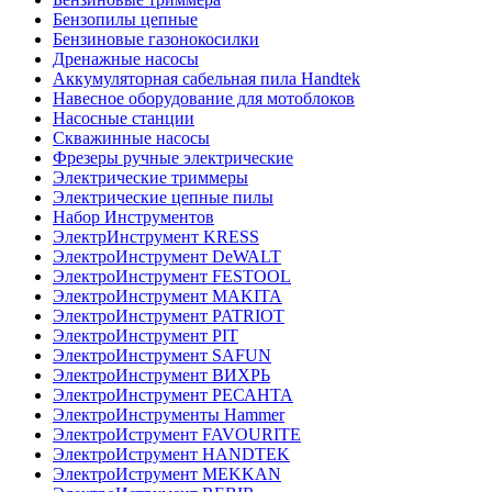
Бензопилы цепные
Бензиновые газонокосилки
Дренажные насосы
Аккумуляторная сабельная пила Handtek
Навесное оборудование для мотоблоков
Насосные станции
Скважинные насосы
Фрезеры ручные электрические
Электрические триммеры
Электрические цепные пилы
Набор Инструментов
ЭлектрИнструмент KRESS
ЭлектроИнструмент DeWALT
ЭлектроИнструмент FESTOOL
ЭлектроИнструмент MAKITA
ЭлектроИнструмент PATRIOT
ЭлектроИнструмент PIT
ЭлектроИнструмент SAFUN
ЭлектроИнструмент ВИХРЬ
ЭлектроИнструмент РЕСАНТА
ЭлектроИнструменты Hammer
ЭлектроИструмент FAVOURITE
ЭлектроИструмент HANDTEK
ЭлектроИструмент MEKKAN