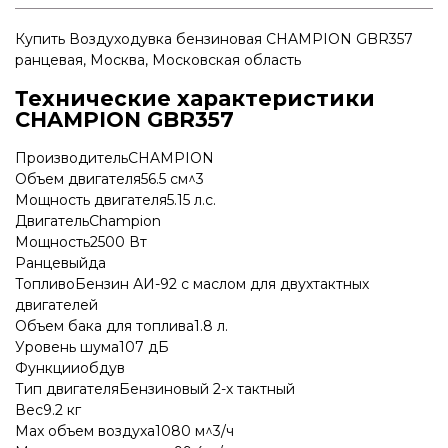
Купить Воздуходувка бензиновая CHAMPION GBR357
ранцевая, Москва, Московская область
Технические характеристики
CHAMPION GBR357
ПроизводительCHAMPION
Объем двигателя56.5 см^3
Мощность двигателя5.15 л.с.
ДвигательChampion
Мощность2500 Вт
Ранцевыйда
ТопливоБензин АИ-92 c маслом для двухтактных
двигателей
Объем бака для топлива1.8 л.
Уровень шума107 дБ
Функцииобдув
Тип двигателяБензиновый 2-х тактный
Вес9.2 кг
Max объем воздуха1080 м^3/ч