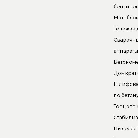
бензино
Мотоблок
Тележка 
Сварочн
аппарат
Бетоном
Домкрат
Шлифова
по бетон
Торцово
Стабилиз
Пылесос