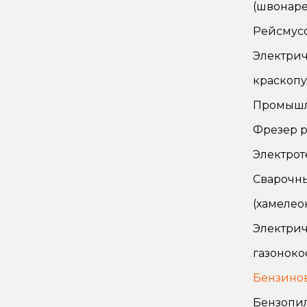
(швонаре
Рейсмус
Электри
краскопу
Промышл
Фрезер р
Электро
Сварочн
(хамелео
Электрич
газоноко
Бензино
Бензопи