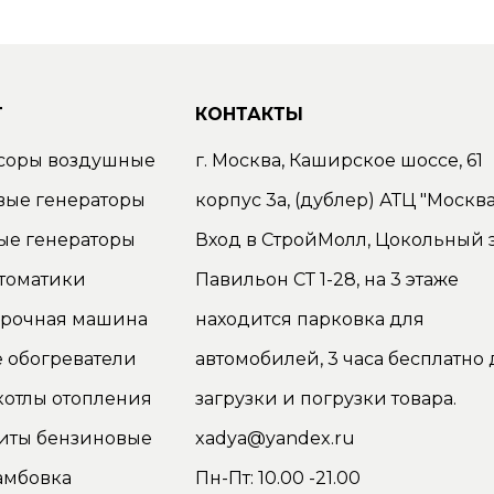
Г
КОНТАКТЫ
соры воздушные
г. Москва, Каширское шоссе, 61
вые генераторы
корпус 3а, (дублер) АТЦ "Москва
ые генераторы
Вход в СтройМолл, Цокольный э
томатики
Павильон СТ 1-28, на 3 этаже
орочная машина
находится парковка для
 обогреватели
автомобилей, 3 часа бесплатно 
котлы отопления
загрузки и погрузки товара.
иты бензиновые
xadya@yandex.ru
амбовка
Пн-Пт: 10.00 -21.00