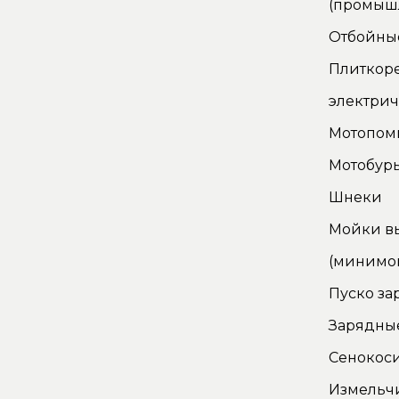
(промыш
Отбойны
Плиткор
электри
Мотопом
Мотобур
Шнеки
Мойки в
(минимо
Пуско за
Зарядные
Сенокос
Измельч