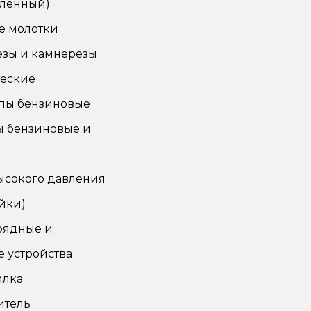
ленный)
е молотки
езы и камнерезы
ческие
пы бензиновые
ы бензиновые и
ысокого давления
йки)
рядные и
 устройства
илка
итель