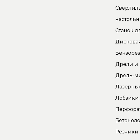
Сверлил
настоль
Станок д
Дискова
Бензорез
Дрели и
Дрель-м
Лазерны
Лобзики
Перфора
Бетонол
Резчики