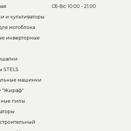
вая
Сб-Вс: 10:00 - 21.00
и и культиваторы
для мотоблока
ые инверторные
ы
ешалки
ы STELS
льные машинки
у "Жираф"
чные пилы
аторы
 строительный