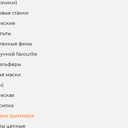
зчики)
овые станки
ческие
льты
енные фены
учной favourite
тельферы
ые маски
н)
еская
силка
вые триммера
лы цепные