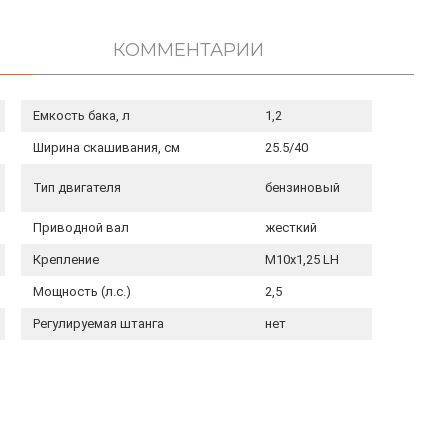
КОММЕНТАРИИ
Емкость бака, л
1,2
Ширина скашивания, см
25.5/40
Тип двигателя
бензиновый
Приводной вал
жесткий
Крепление
М10х1,25 LH
Мощность (л.с.)
2,5
Регулируемая штанга
нет