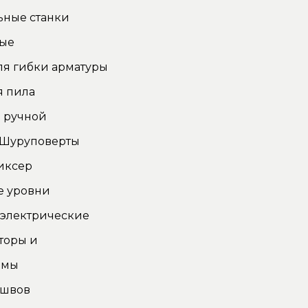
ьные станки
ные
ля гибки арматуры
я пила
 ручной
 Шуруповерты
иксер
е уровни
 электрические
торы и
омы
 швов