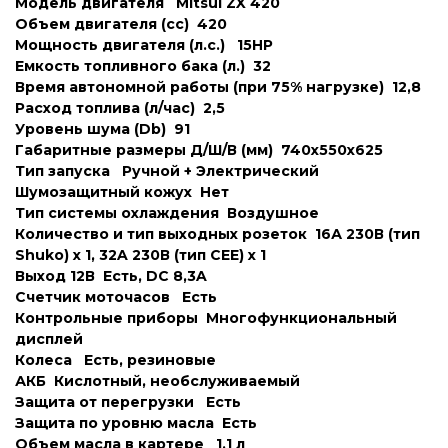
Модель двигателя Mitsui ZX 420
Объем двигателя (cc) 420
Мощность двигателя (л.с.) 15HP
Емкость топливного бака (л.) 32
Время автономной работы (при 75% нагрузке) 12,8
Расход топлива (л/час) 2,5
Уровень шума (Db) 91
Габаритные размеры Д/Ш/В (мм) 740х550х625
Тип запуска Ручной + Электрический
Шумозащитный кожух Нет
Тип системы охлаждения Воздушное
Количество и тип выходных розеток 16А 230В (тип
Shuko) х 1, 32A 230В (тип CEE) х 1
Выход 12В Есть, DC 8,3A
Счетчик моточасов Есть
Контрольные приборы Многофункциональный
дисплей
Колеса Есть, резиновые
АКБ Кислотный, необслуживаемый
Защита от перегрузки Есть
Защита по уровню масла Есть
Объем масла в картере 1.1 л