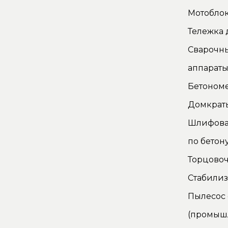
Мотоблок
Тележка 
Сварочн
аппарат
Бетоном
Домкрат
Шлифова
по бетон
Торцово
Стабилиз
Пылесос
(промыш