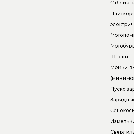
Отбойны
Плиткор
электри
Мотопом
Мотобур
Шнеки
Мойки в
(минимо
Пуско за
Зарядные
Сенокос
Измельч
Сверлил