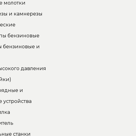
е молотки
езы и камнерезы
ческие
пы бензиновые
ы бензиновые и
ысокого давления
йки)
рядные и
 устройства
илка
итель
ьные станки