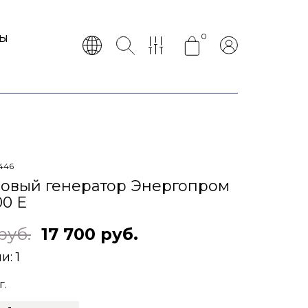
0
ТЫ
446
овый генератор Энергопром
00 Е
руб.
17 700 руб.
ии:
1
г.