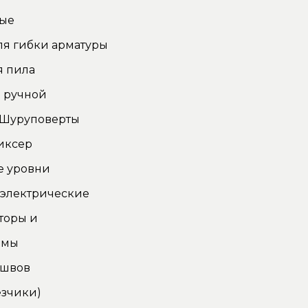
ные
ля гибки арматуры
я пила
 ручной
 Шуруповерты
иксер
е уровни
 электрические
торы и
омы
 швов
зчики)