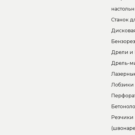
настоль
Станок д
Дискова
Бензорез
Дрели и
Дрель-м
Лазерны
Лобзики
Перфора
Бетонол
Резчики
(швонаре