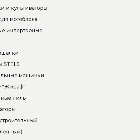
и и культиваторы
для мотоблока
ые инверторные
ы
ешалки
ы STELS
льные машинки
у "Жираф"
чные пилы
аторы
 строительный
ленный)