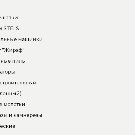
ы
ешалки
ы STELS
льные машинки
у "Жираф"
чные пилы
аторы
 строительный
ленный)
е молотки
езы и камнерезы
ческие