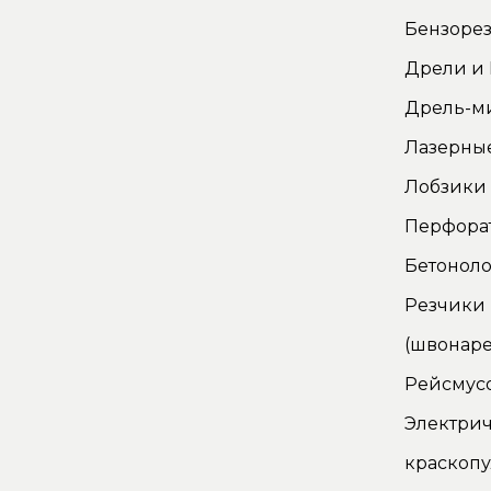
Бензорез
Дрели и
Дрель-м
Лазерны
Лобзики
Перфора
Бетонол
Резчики
(швонаре
Рейсмус
Электри
краскопу