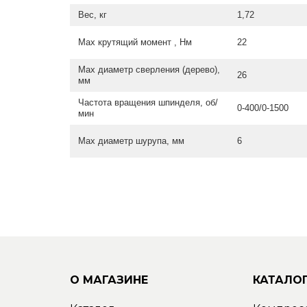
Вес, кг
1,72
Max крутящий момент , Нм
22
Мах диаметр сверления (дерево),
26
мм
Частота вращения шпинделя, об/
0-400/0-1500
мин
Max диаметр шурупа, мм
6
О МАГАЗИНЕ
КАТАЛО