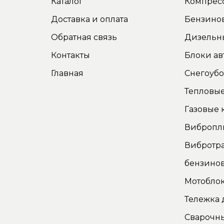
Каталог
Компрес
Доставка и оплата
Бензино
Обратная связь
Дизельн
Контакты
Блоки ав
Главная
Снегоуб
Тепловые
Газовые 
Вибропл
Вибротр
бензино
Мотоблок
Тележка 
Сварочн