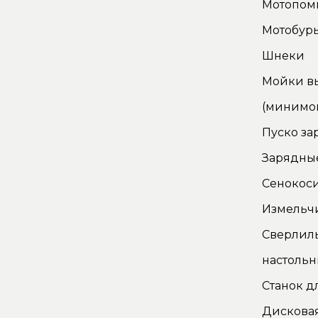
Мотопом
Мотобур
Шнеки
Мойки в
(минимо
Пуско за
Зарядные
Сенокос
Измельч
Сверлил
настоль
Станок д
Дискова