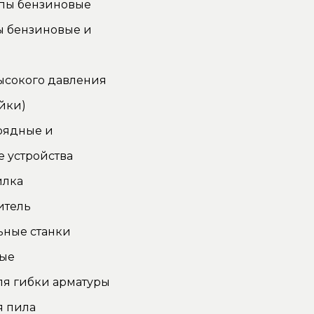
пы бензиновые
ы бензиновые и
ысокого давления
йки)
рядные и
 устройства
илка
итель
ьные станки
ные
ля гибки арматуры
я пила