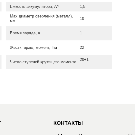
Емкость аккумулятора, А*ч
1,5
Max диаметр сверления (металл),
10
мм
Время заряда, ч
1
Жестк. вращ. момент, Нм
22
20+1
Число ступеней крутящего момента
Г
КОНТАКТЫ