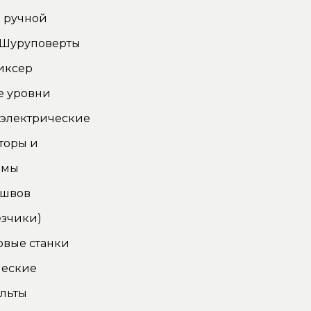
 ручной
 Шуруповерты
иксер
е уровни
 электрические
торы и
омы
 швов
зчики)
овые станки
ческие
льты