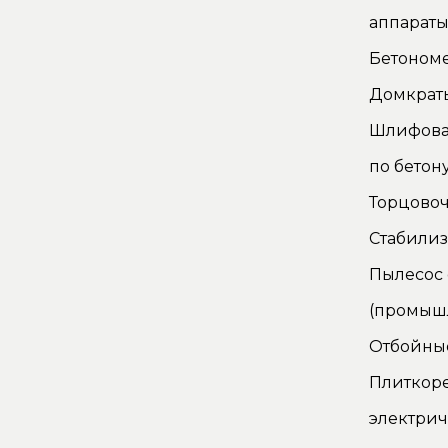
аппарат
Бетоном
Домкрат
Шлифова
по бетон
Торцово
Стабилиз
Пылесос
(промыш
Отбойны
Плиткор
электри