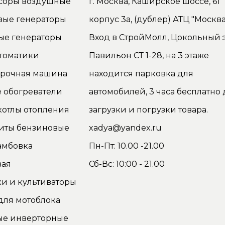
соры воздушные
г. Москва, Каширское шоссе, 61
вые генераторы
корпус 3а, (дублер) АТЦ "Москва
ые генераторы
Вход в СтройМолл, Цокольный э
томатики
Павильон СТ 1-28, на 3 этаже
орочная машина
находится парковка для
 обогреватели
автомобилей, 3 часа бесплатно 
котлы отопления
загрузки и погрузки товара.
иты бензиновые
xadya@yandex.ru
амбовка
Пн-Пт: 10.00 -21.00
вая
Сб-Вс: 10:00 - 21.00
и и культиваторы
для мотоблока
ые инверторные