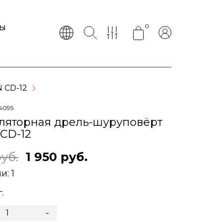
0
ТЫ
 СD-12
4095
ляторная дрель-шуруповёрт
СD-12
руб.
1 950 руб.
ии:
1
.
-