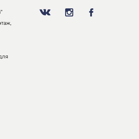
"
таж,
для